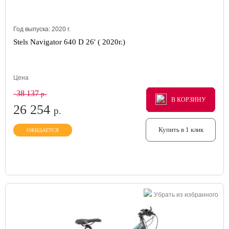
Год выпуска:
2020
г.
Stels Navigator 640 D 26' ( 2020г.)
Цена
38 137
р.
В КОРЗИНУ
В КОРЗИНУ
В КОРЗИНУ
26 254
р.
Купить в 1 клик
ОЖИДАЕТСЯ
Убрать из избранного