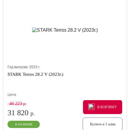
Год выпуска:
2023
г.
STARK Terros 28.2 V (2023г.)
Цена
46 223
р.
В КОРЗИНУ
В КОРЗИНУ
В КОРЗИНУ
31 820
р.
Купить в 1 клик
В НАЛИЧИИ