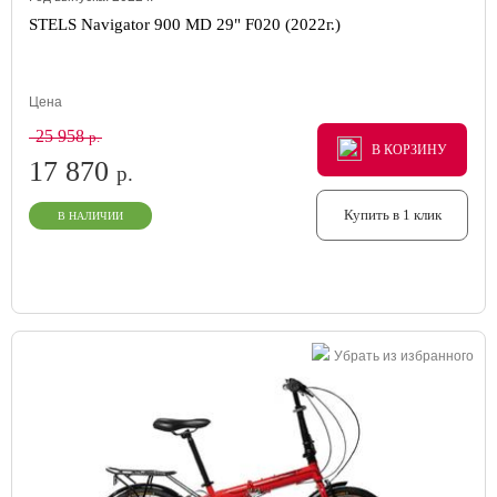
STELS Navigator 900 MD 29" F020 (2022г.)
Цена
25 958
р.
В КОРЗИНУ
В КОРЗИНУ
В КОРЗИНУ
17 870
р.
Купить в 1 клик
В НАЛИЧИИ
Убрать из избранного