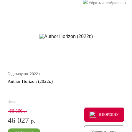
Убрать из избранного
Год выпуска:
2022
г.
Author Horizon (2022г.)
Цена
66 860
р.
В КОРЗИНУ
В КОРЗИНУ
В КОРЗИНУ
46 027
р.
Купить в 1 клик