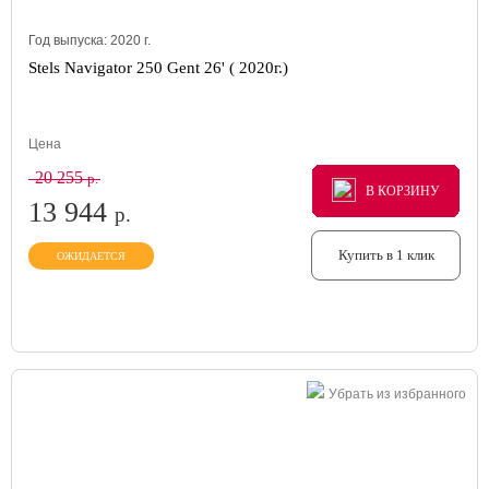
Год выпуска:
2020
г.
Stels Navigator 250 Gent 26' ( 2020г.)
Цена
20 255
р.
В КОРЗИНУ
В КОРЗИНУ
В КОРЗИНУ
13 944
р.
Купить в 1 клик
ОЖИДАЕТСЯ
Убрать из избранного