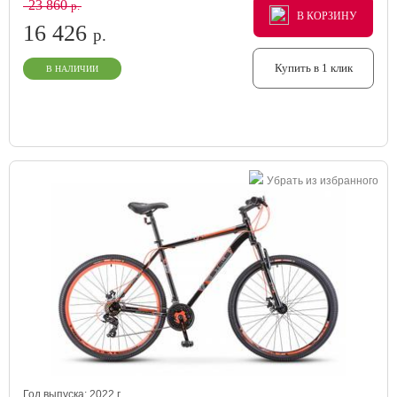
23 860
р.
В КОРЗИНУ
В КОРЗИНУ
В КОРЗИНУ
16 426
р.
Купить в 1 клик
В НАЛИЧИИ
Убрать из избранного
Год выпуска:
2022
г.