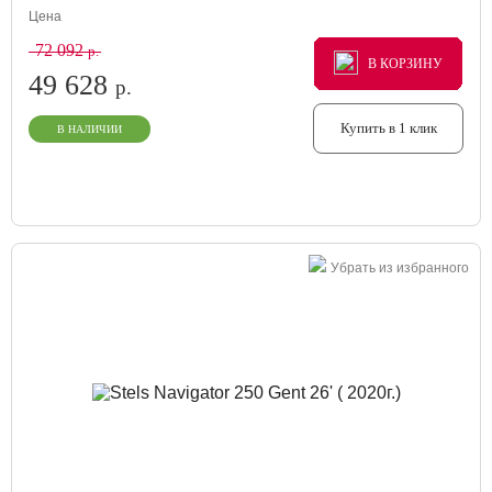
Цена
72 092
р.
В КОРЗИНУ
В КОРЗИНУ
В КОРЗИНУ
49 628
р.
Купить в 1 клик
В НАЛИЧИИ
Убрать из избранного