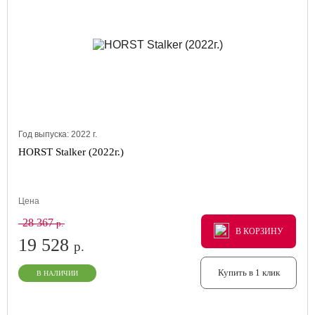
Год выпуска:
2022
г.
HORST Stalker (2022г.)
Цена
28 367
р.
В КОРЗИНУ
В КОРЗИНУ
В КОРЗИНУ
19 528
р.
Купить в 1 клик
В НАЛИЧИИ