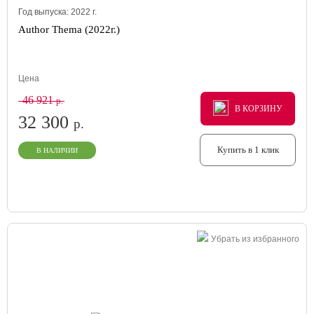
Год выпуска:
2022
г.
Author Thema (2022г.)
Цена
46 921
р.
В КОРЗИНУ
В КОРЗИНУ
В КОРЗИНУ
32 300
р.
Купить в 1 клик
В НАЛИЧИИ
Убрать из избранного