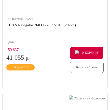
Год выпуска:
2022
г.
STELS Navigator 760 D 27.5" V010 (2022г.)
Цена
59 637
р.
В КОРЗИНУ
В КОРЗИНУ
В КОРЗИНУ
41 055
р.
Купить в 1 клик
ОЖИДАЕТСЯ
Убрать из избранного