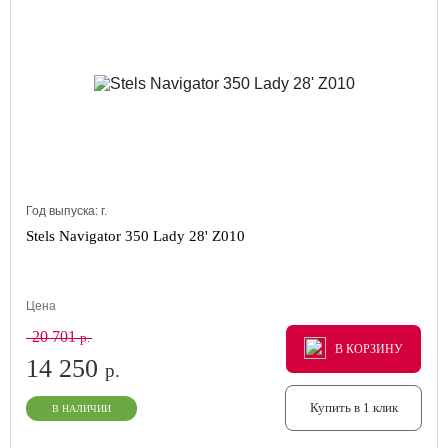
Год выпуска:
г.
Stels Navigator 350 Lady 28' Z010
Цена
20 701
р.
В КОРЗИНУ
В КОРЗИНУ
В КОРЗИНУ
14 250
р.
Купить в 1 клик
В НАЛИЧИИ