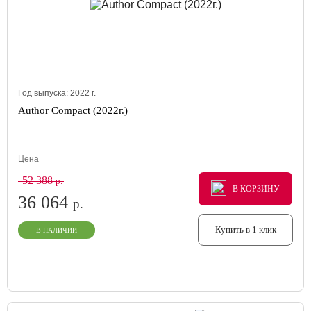
Год выпуска:
2022
г.
Author Compact (2022г.)
Цена
52 388
р.
В КОРЗИНУ
В КОРЗИНУ
В КОРЗИНУ
36 064
р.
Купить в 1 клик
В НАЛИЧИИ