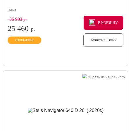
Цена
36 983
р.
В КОРЗИНУ
В КОРЗИНУ
В КОРЗИНУ
25 460
р.
Купить в 1 клик
ОЖИДАЕТСЯ
Убрать из избранного