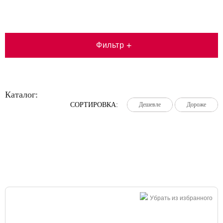
Фильтр
+
Каталог:
СОРТИРОВКА:
Дешевле
Дешевле
Дешевле
Дороже
Дороже
Дороже
Большая распродажа!
Убрать из избранного