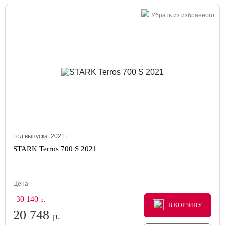
Убрать из избранного
Год выпуска:
2021
г.
STARK Terros 700 S 2021
Цена
30 140
р.
В КОРЗИНУ
В КОРЗИНУ
В КОРЗИНУ
20 748
р.