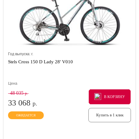
Год выпуска:
г.
Stels Cross 150 D Lady 28' V010
Цена
48 035
р.
В КОРЗИНУ
В КОРЗИНУ
В КОРЗИНУ
33 068
р.
Купить в 1 клик
ОЖИДАЕТСЯ