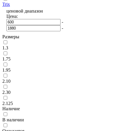
Trix
ценовой диапазон
Цена:
-
-
Размеры
1.3
1.75
1.95
2.10
2.30
2.125
Наличие
В наличии
Ожидается