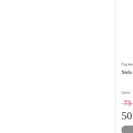
Год вы
Stels
Цена
73
50