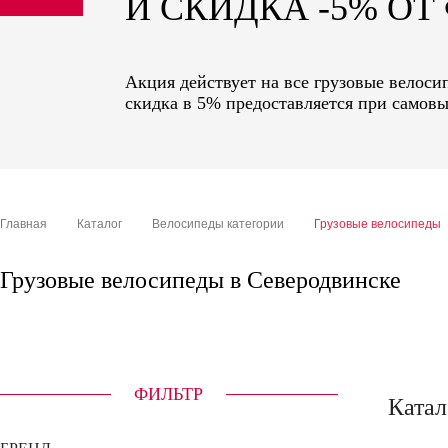
И СКИДКА -5% О
sale
special price
Акция действует на все грузовые велоси
скидка в 5% предоставляется при самовы
Главная
Каталог
Велосипеды категории
Грузовые велосипеды
Грузовые велосипеды в Северодвинске
ФИЛЬТР
Катал