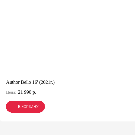
Author Bello 16' (2021г.)
21 990 р.
Цена:
В КОРЗИНУ
В КОРЗИНУ
В КОРЗИНУ