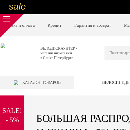
sale
special price
sale
Доставка и оплата
Кредит
Гарантия и возврат
Ма
ну очень
низкие цены
ВЕЛОДИСКАУНТЕР -
магазин низких цен
вот дешево
в Санкт-Петербурге
sale
special price
КАТАЛОГ ТОВАРОВ
ВЕЛОСИПЕД
sale
дешевле уже не будет
SALE!
sale
БОЛЬШАЯ РАСПР
- 5%
надо брать