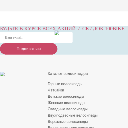
БУДЬТЕ В КУРСЕ ВСЕХ АКЦИЙ И СКИДОК 100BIKE
Подписаться
Подписаться
Подписаться
Каталог велосипедов
Горные велосипеды
Фэтбайки
Детские велосипеды
Женские велосипеды
Складные велосипеды
Двухподвесные велосипеды
Дорожные велосипеды
Велосипеды для экстрима