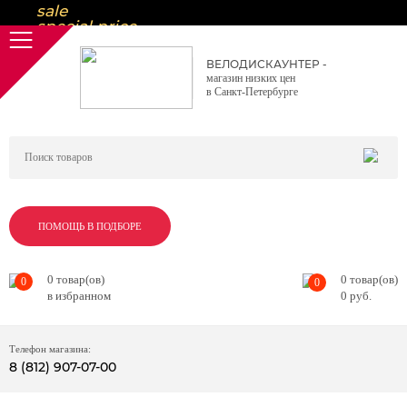
sale
special price
sale
ну очень
ВЕЛОДИСКАУНТЕР -
низкие цены
магазин низких цен
вот дешево
в Санкт-Петербурге
sale
special price
sale
дешевле уже не будет
sale
надо брать
sale
special price
ПОМОЩЬ В ПОДБОРЕ
ПОМОЩЬ В ПОДБОРЕ
ПОМОЩЬ В ПОДБОРЕ
0
товар(ов)
0
товар(ов)
0
0
в избранном
0
руб.
Телефон магазина:
8 (812) 907-07-00