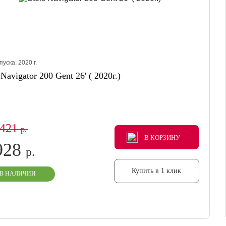
пуска:
2020
г.
 Navigator 200 Gent 26' ( 2020г.)
 421
р.
В КОРЗИНУ
В КОРЗИНУ
В КОРЗИНУ
928
р.
Купить в 1 клик
В НАЛИЧИИ