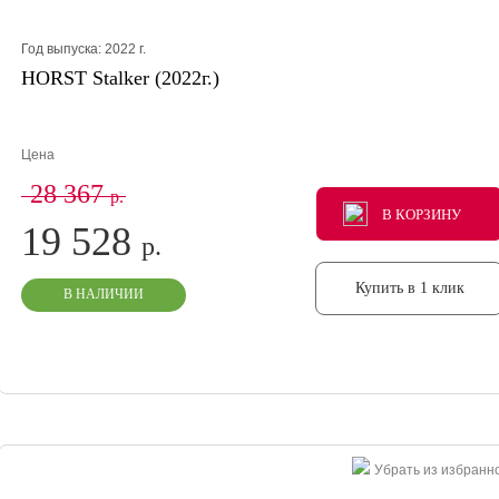
Год выпуска:
2022
г.
HORST Stalker (2022г.)
Цена
28 367
р.
В КОРЗИНУ
В КОРЗИНУ
В КОРЗИНУ
19 528
р.
Купить в 1 клик
В НАЛИЧИИ
Убрать из избранн