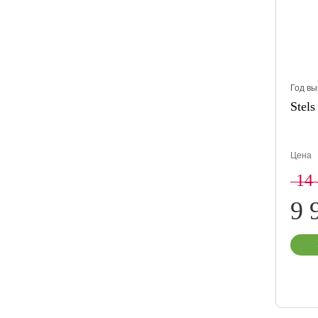
Год вы
Stels
Цена
14
9 