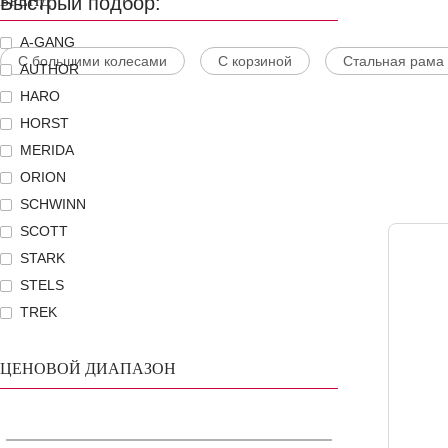
Быстрый подбор:
БРЕНД
A-GANG
С большими колесами
С корзиной
Стальная рама
AUTHOR
HARO
HORST
MERIDA
ORION
SCHWINN
SCOTT
STARK
STELS
TREK
ЦЕНОВОЙ ДИАПАЗОН