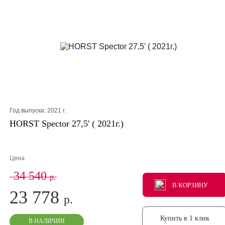
Год выпуска:
2021
г.
HORST Spector 27,5' ( 2021г.)
Цена
34 540
р.
В КОРЗИНУ
В КОРЗИНУ
В КОРЗИНУ
23 778
р.
Купить в 1 клик
В НАЛИЧИИ