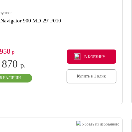
пуска:
г.
s Navigator 900 MD 29' F010
 958
р.
В КОРЗИНУ
В КОРЗИНУ
В КОРЗИНУ
 870
р.
Купить в 1 клик
В НАЛИЧИИ
Убрать из избранного