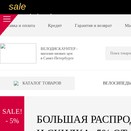
sale
special price
sale
Доставка и оплата
Кредит
Гарантия и возврат
Ма
ну очень
низкие цены
ВЕЛОДИСКАУНТЕР -
магазин низких цен
вот дешево
в Санкт-Петербурге
sale
special price
КАТАЛОГ ТОВАРОВ
ВЕЛОСИПЕД
sale
дешевле уже не будет
SALE!
sale
БОЛЬШАЯ РАСПР
- 5%
надо брать