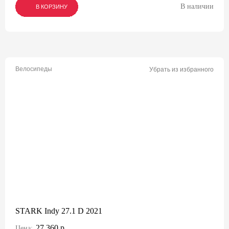
В наличии
В КОРЗИНУ
В КОРЗИНУ
В КОРЗИНУ
Велосипеды
Убрать из избранного
STARK Indy 27.1 D 2021
27 360 р.
Цена: