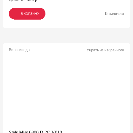
В наличии
В КОРЗИНУ
В КОРЗИНУ
В КОРЗИНУ
Велосипеды
Убрать из избранного
Stels Miss 6300 D 26' V010