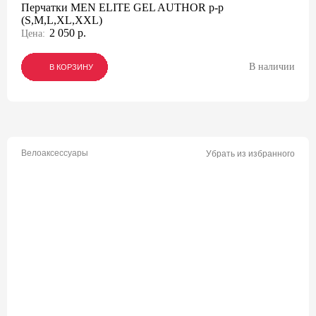
Перчатки MEN ELITE GEL AUTHOR p-p
(S,M,L,XL,XXL)
2 050 р.
Цена:
В наличии
В КОРЗИНУ
В КОРЗИНУ
В КОРЗИНУ
Велоаксессуары
Убрать из избранного