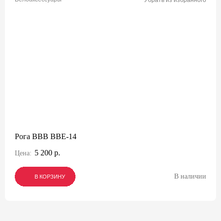
Убрать из избранного
Рога BBB BBE-14
5 200 р.
Цена:
В наличии
В КОРЗИНУ
В КОРЗИНУ
В КОРЗИНУ