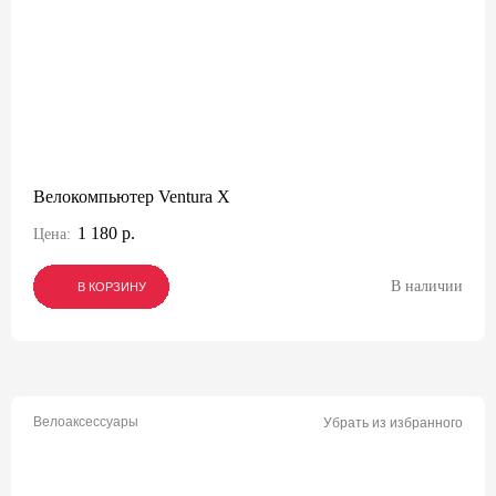
Велокомпьютер Ventura X
1 180 р.
Цена:
В наличии
В КОРЗИНУ
В КОРЗИНУ
В КОРЗИНУ
Велоаксессуары
Убрать из избранного