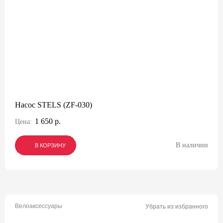
Насос STELS (ZF-030)
1 650 р.
Цена:
В наличии
В КОРЗИНУ
В КОРЗИНУ
В КОРЗИНУ
Велоаксессуары
Убрать из избранного