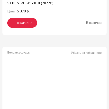
STELS Jet 14" Z010 (2022г.)
5 370 р.
Цена:
В наличии
В КОРЗИНУ
В КОРЗИНУ
В КОРЗИНУ
Велоаксессуары
Убрать из избранного