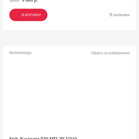
Цена:
В наличии
В КОРЗИНУ
В КОРЗИНУ
В КОРЗИНУ
Велосипеды
Убрать из избранного
Stels Navigator 930 MD 29' V010