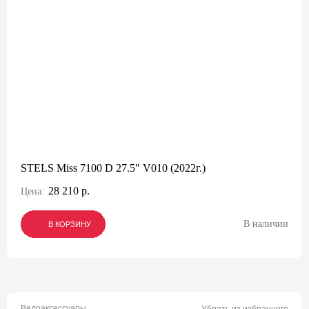
STELS Miss 7100 D 27.5" V010 (2022г.)
28 210 р.
Цена:
В наличии
В КОРЗИНУ
В КОРЗИНУ
В КОРЗИНУ
Велоаксессуары