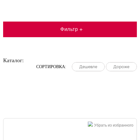
Фильтр
+
Каталог:
СОРТИРОВКА:
Дешевле
Дешевле
Дешевле
Дороже
Дороже
Дороже
Большая распродажа!
Убрать из избранного