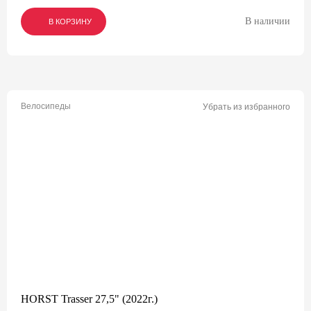
В наличии
В КОРЗИНУ
В КОРЗИНУ
В КОРЗИНУ
Велосипеды
Убрать из избранного
HORST Trasser 27,5" (2022г.)