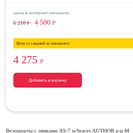
Цена в интернет-магазине:
4 500
Р
6 210
Р
Цена со скидкой за самовывоз:
4 275
Р
Добавить в корзину
Добавить в корзину
Добавить в корзину
Велошорты с лямками AS-7 w/braces AUTHOR р-р M