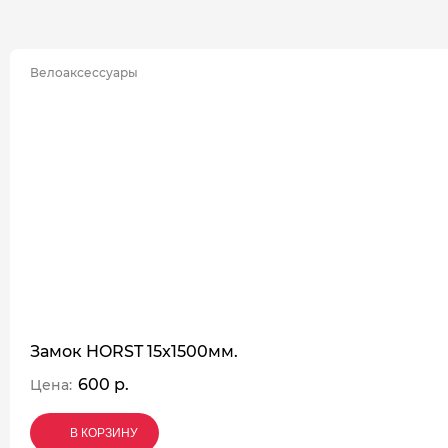
Велоаксессуары
Замок HORST 15x1500мм.
600 р.
Цена:
В КОРЗИНУ
В КОРЗИНУ
В КОРЗИНУ