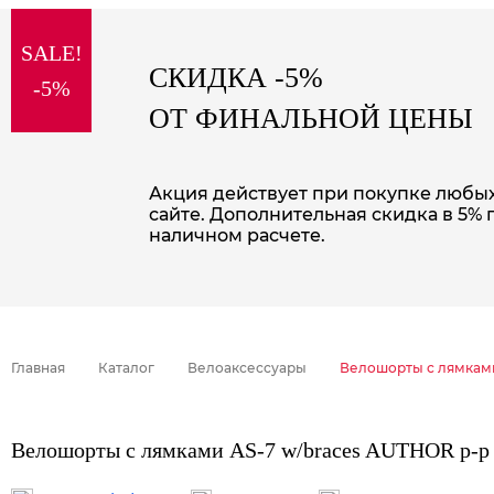
sale
special price
SALE!
СКИДКА -5%
-5%
ОТ ФИНАЛЬНОЙ ЦЕНЫ
Акция действует при покупке любых 
сайте. Дополнительная скидка в 5% 
наличном расчете.
Главная
Каталог
Велоаксессуары
Велошорты с лямками
Велошорты с лямками AS-7 w/braces AUTHOR р-р