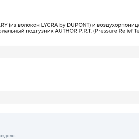
RY (из волокон LYCRA by DUPONT) и воздухорпоница
льный подгузник AUTHOR P.R.T. (Pressure Relief Te
азделе.