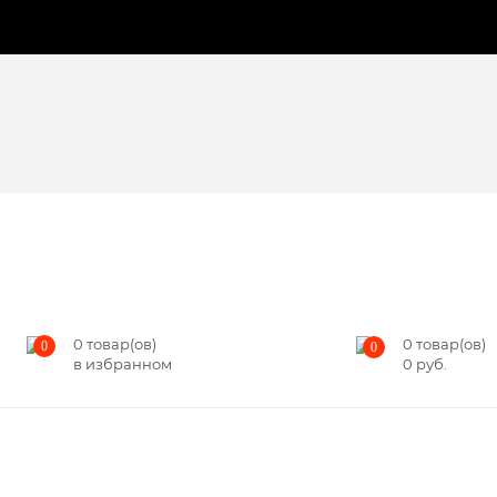
0
товар(ов)
0
товар(ов)
0
0
в избранном
0
руб.