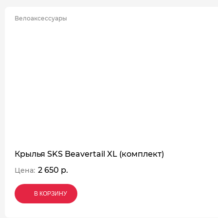
Велоаксессуары
Крылья SKS Beavertail XL (комплект)
2 650 р.
Цена:
В КОРЗИНУ
В КОРЗИНУ
В КОРЗИНУ