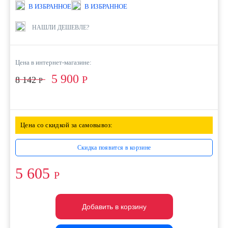
В ИЗБРАННОЕ
В ИЗБРАННОЕ
НАШЛИ ДЕШЕВЛЕ?
Цена в интернет-магазине:
5 900
Р
8 142
Р
Цена со скидкой за самовывоз:
Скидка появится в корзине
5 605
Р
Добавить в корзину
Добавить в корзину
Добавить в корзину