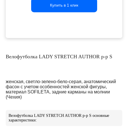
Купить в 1 клик
Купить в 1 клик
Купить в 1 клик
Велофутболка LADY STRETCH AUTHOR р-р S
женская, светло-зелено-бело-серая, анатомический
фасон с учетом особенностей женской фигуры,
материал SOFILETA, задние карманы на молнии
(Чехия)
Велофутболка LADY STRETCH AUTHOR р-р S основные
характеристики: