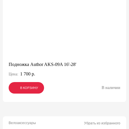
Подножка Author AKS-09A 16'-28'
1 700 р.
Цена:
В наличии
В КОРЗИНУ
В КОРЗИНУ
В КОРЗИНУ
Велоаксессуары
Убрать из избранного