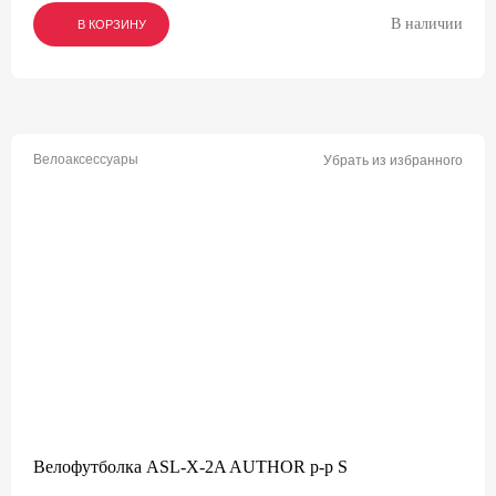
В наличии
В КОРЗИНУ
В КОРЗИНУ
В КОРЗИНУ
Велоаксессуары
Убрать из избранного
Велофутболка ASL-X-2A AUTHOR р-р S