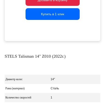
Добавить в корзину
Добавить в корзину
Добавить в корзину
Купить в 1 клик
Купить в 1 клик
Купить в 1 клик
STELS Talisman 14" Z010 (2022г.)
Диаметр колес
14"
Рама (материал)
Сталь
Количество скоростей
1