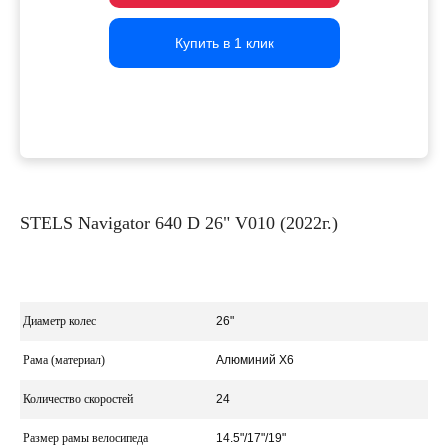
Купить в 1 клик
Купить в 1 клик
Купить в 1 клик
STELS Navigator 640 D 26" V010 (2022г.)
Диаметр колес
26"
Рама (материал)
Алюминий X6
Количество скоростей
24
Размер рамы велосипеда
14.5"/17"/19"