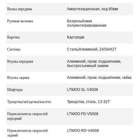
Вилка передняя
Амортизационная, ход 80мм
Рулевая колонка
Безрезьбовая
полуинтегрированная
Каретка
Картридж
Система
Сталь/Алюминий, 24/34/42Т
Втулка передняя
Алюминий, пром. подшипники,
быстросъемный зажим
Втулка задняя
Алюминий, пром. подшипники, гайка
Шифтеры
LTWOO SL-V4008
Трещотка/звёздочка/кассета
Трещотка, сталь, 13-32Т
Переключатель скоростей
LTWOO FD-V5008
передний
Переключатель скоростей
LTWOO RD-V4008
задний