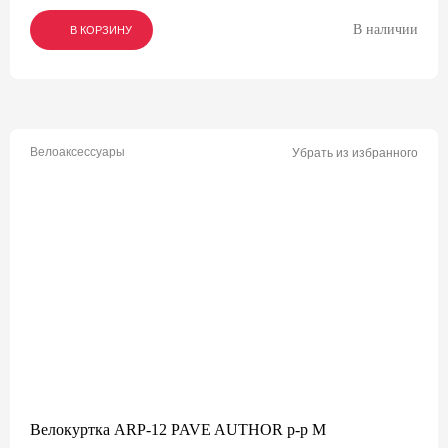
В наличии
В КОРЗИНУ
В КОРЗИНУ
В КОРЗИНУ
Велоаксессуары
Убрать из избранного
Велокуртка ARP-12 PAVE AUTHOR р-р M