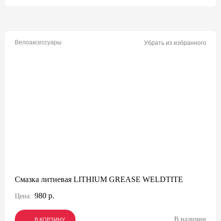
Велоаксессуары
Убрать из избранного
Смазка литиевая LITHIUM GREASE WELDTITE
980 р.
Цена:
В наличии
В КОРЗИНУ
В КОРЗИНУ
В КОРЗИНУ