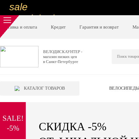
sale
special price
sale
Доставка и оплата
Кредит
Гарантия и возврат
Ма
ну очень
низкие цены
ВЕЛОДИСКАУНТЕР -
магазин низких цен
вот дешево
в Санкт-Петербурге
sale
special price
КАТАЛОГ ТОВАРОВ
ВЕЛОСИПЕД
sale
дешевле уже не будет
SALE!
sale
СКИДКА -5%
-5%
надо брать