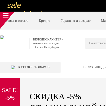
sale
special price
sale
Доставка и оплата
Кредит
Гарантия и возврат
Ма
ну очень
низкие цены
ВЕЛОДИСКАУНТЕР -
магазин низких цен
вот дешево
в Санкт-Петербурге
sale
special price
КАТАЛОГ ТОВАРОВ
ВЕЛОСИПЕД
sale
дешевле уже не будет
SALE!
sale
СКИДКА -5%
-5%
надо брать