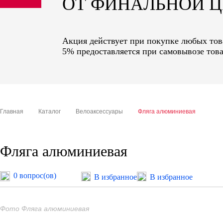
ОТ ФИНАЛЬНОЙ 
sale
special price
Акция действует при покупке любых това
5% предоставляется при самовывозе това
Главная
Каталог
Велоаксессуары
Фляга алюминиевая
Фляга алюминиевая
0 вопрос(ов)
В избранное
В избранное
Фото Фляга алюминиевая