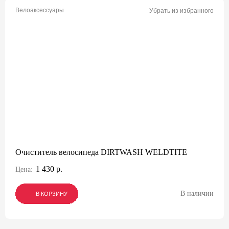
Велоаксессуары
Убрать из избранного
Очиститель велосипеда DIRTWASH WELDTITE
1 430 р.
Цена:
В наличии
В КОРЗИНУ
В КОРЗИНУ
В КОРЗИНУ