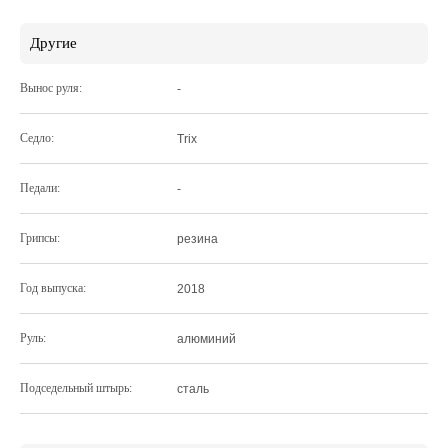
Другие
Вынос руля:
-
Седло:
Trix
Педали:
-
Грипсы:
резина
Год выпуска:
2018
Руль:
алюминий
Подседельный штырь:
сталь