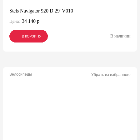
Stels Navigator 920 D 29' V010
34 140 р.
Цена:
В наличии
В КОРЗИНУ
В КОРЗИНУ
В КОРЗИНУ
Велосипеды
Убрать из избранного