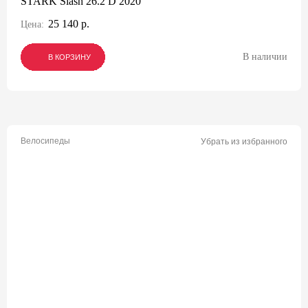
STARK Slash 26.2 D 2020
25 140 р.
Цена:
В наличии
В КОРЗИНУ
В КОРЗИНУ
В КОРЗИНУ
Велосипеды
Убрать из избранного