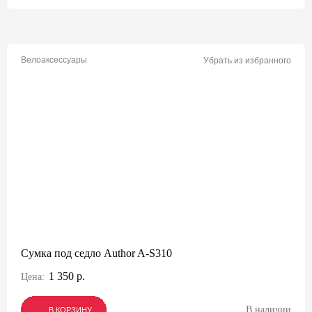
Велоаксессуары
Убрать из избранного
Сумка под седло Author A-S310
1 350 р.
Цена:
В наличии
В КОРЗИНУ
В КОРЗИНУ
В КОРЗИНУ