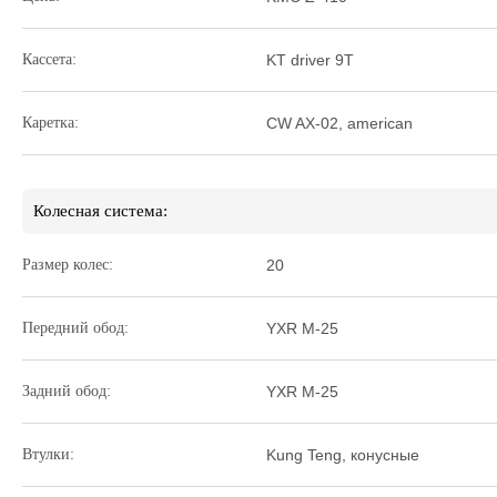
Кассета:
KT driver 9T
Каретка:
CW AX-02, american
Колесная система:
Размер колес:
20
Передний обод:
YXR M-25
Задний обод:
YXR M-25
Втулки:
Kung Teng, конусные