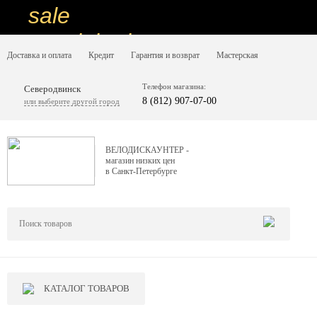
sale
special price
Доставка и оплата
Кредит
Гарантия и возврат
Мастерская
sale
ну очень
Телефон магазина:
Северодвинск
8 (812) 907-07-00
или выберите другой город
низкие цены
вот дешево
ВЕЛОДИСКАУНТЕР -
магазин низких цен
sale
в Санкт-Петербурге
special price
sale
дешевле уже не будет
sale
КАТАЛОГ ТОВАРОВ
надо брать