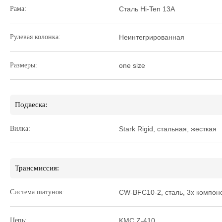
Рама:
Сталь Hi-Ten 13A
Рулевая колонка:
Неинтегрированная
Размеры:
one size
Подвеска:
Вилка:
Stark Rigid, стальная, жесткая
Трансмиссия:
Система шатунов:
CW-BFC10-2, сталь, 3х компон
Цепь:
KMC Z-410